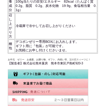
養
100g当たりの目安/エネルギー 82kcal（たんぱく質
成
0.2g、脂質 0.2g、炭水化物 19.9g、食塩相当量 0.
分
1g）
召
し
上
冷蔵庫で冷やしてお召し上がりください
が
り
方
デコポンぜりー専用BOXにお入れします。
梱
ギフト用に『包装』が可能です。
包
お気軽にお申し付けくださいませ。
お中元 ゼリー お歳暮、お贈り物、ギフト、内祝い等、父の日スィーツに！
【製造者】株式会社熊本菓房 熊本市東区戸島町920-3