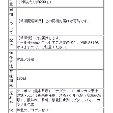
（1個あたり約200ｇ）
量
同
梱
に
【常温配送商品】との同梱お届けが可能です。
つ
い
て
【常温便】でお届けします。
配
クール便商品と合わせてご注文の場合、別途送料がか
送
かりますので、ご注意ください。
保
存
常温／冷蔵
方
法
賞
味
180日
期
限
デコポン（熊本県産）、ナダデココ、ポンカン果汁、
原
砂糖・ぶどう糖果糖液糖、洋酒 / ゲル化剤（増粘多糖
材
類）、酸味料、香料、酸化防止剤（ビタミンC）、カ
料
ラメル色素
栄
芦北のデコポンぜりー