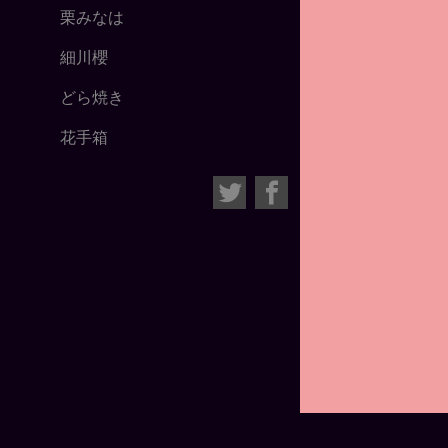
栗みなは
細川櫻
どら焼き
花手箱