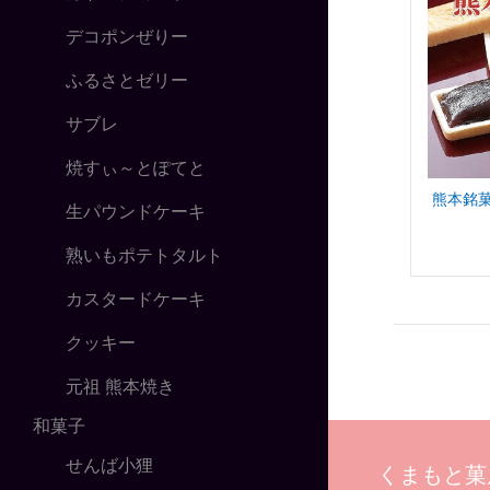
デコポンぜりー
ふるさとゼリー
サブレ
焼すぃ～とぽてと
熊本銘
生パウンドケーキ
熟いもポテトタルト
カスタードケーキ
クッキー
元祖 熊本焼き
和菓子
せんば小狸
くまもと菓