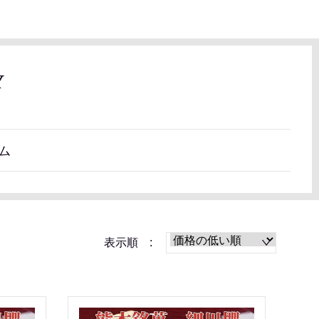
Y
ム
表示順 :