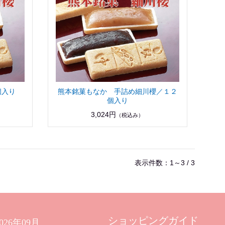
９個入り
熊本銘菓もなか 手詰め細川櫻／１２
個入り
3,024円
（税込み）
表示件数：1～3 / 3
ショッピングガイド
2026年09月