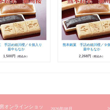
菓 手詰め細川櫻／６個入り
熊本銘菓 手詰め細川櫻／
最中もなか
最中もなか
1,500円
2,268円
（税込み）
（税込み）
房オンラインショッ
2026年08月