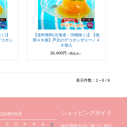
く)】
【送料無料(北海道・沖縄除く)】【徳
デコポン
用４８個】芦北のデコポンぜりー／４
８個入
26,400円
（税込み）
表示件数：1～6 / 6
ショッピングガイド
2026年09月
日
月
火
水
木
金
土
特定商取引法に基づく表記