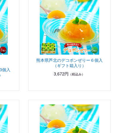
熊本県芦北のデコポンぜりー６個入
（ギフト箱入り）
3個入
3,672円
（税込み）
）