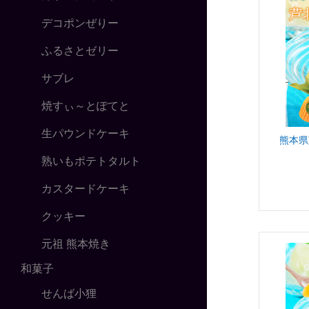
デコポンぜりー
ふるさとゼリー
サブレ
焼すぃ～とぽてと
生パウンドケーキ
熊本県
熟いもポテトタルト
カスタードケーキ
クッキー
元祖 熊本焼き
和菓子
せんば小狸