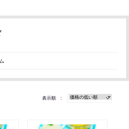
Y
ム
表示順 :