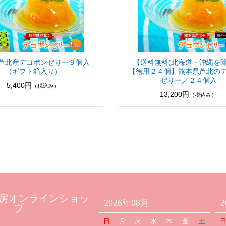
芦北産デコポンぜりー９個入
【送料無料(北海道・沖縄を除
（ギフト箱入り）
【徳用２４個】熊本県芦北の
ぜりー／２４個入
5,400円
（税込み）
13,200円
（税込み）
房オンラインショッ
2026年08月
プ
日
月
火
水
木
金
土