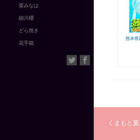
栗みなは
細川櫻
どら焼き
熊本県
花手箱
くまもと菓