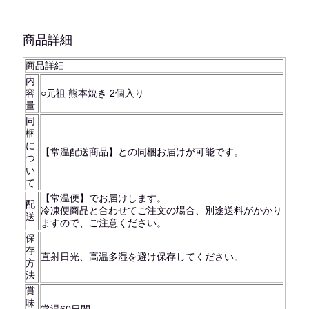
商品詳細
商品詳細
内
容
○元祖 熊本焼き 2個入り
量
同
梱
に
【常温配送商品】との同梱お届けが可能です。
つ
い
て
【常温便】でお届けします。
配
冷凍便商品と合わせてご注文の場合、別途送料がかかり
送
ますので、ご注意ください。
保
存
直射日光、高温多湿を避け保存してください。
方
法
賞
味