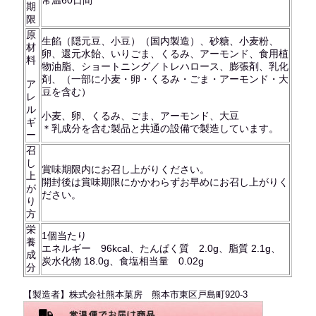
常温60日間
期
限
原
生餡（隠元豆、小豆）（国内製造）、砂糖、小麦粉、
材
卵、還元水飴、いりごま、くるみ、アーモンド、食用植
料
物油脂、ショートニング／トレハロース、膨張剤、乳化
剤、（一部に小麦・卵・くるみ・ごま・アーモンド・大
ア
豆を含む）
レ
ル
小麦、卵、くるみ、ごま、アーモンド、大豆
ギ
＊乳成分を含む製品と共通の設備で製造しています。
ー
召
し
賞味期限内にお召し上がりください。
上
開封後は賞味期限にかかわらずお早めにお召し上がりく
が
ださい。
り
方
栄
1個当たり
養
エネルギー 96kcal、たんぱく質 2.0g、脂質 2.1g、
成
炭水化物 18.0g、食塩相当量 0.02g
分
【製造者】株式会社熊本菓房 熊本市東区戸島町920-3